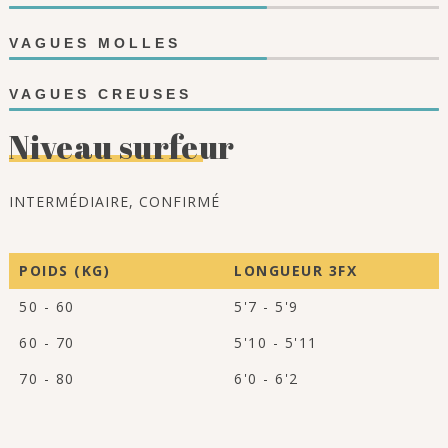
VAGUES MOLLES
VAGUES CREUSES
Niveau surfeur
INTERMÉDIAIRE, CONFIRMÉ
POIDS (KG)
LONGUEUR 3FX
50 - 60
5'7 - 5'9
60 - 70
5'10 - 5'11
70 - 80
6'0 - 6'2