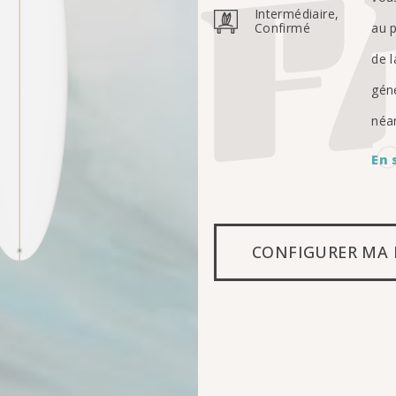
Intermédiaire,
Confirmé
au p
de l
géné
néan
En 
CONFIGURER MA