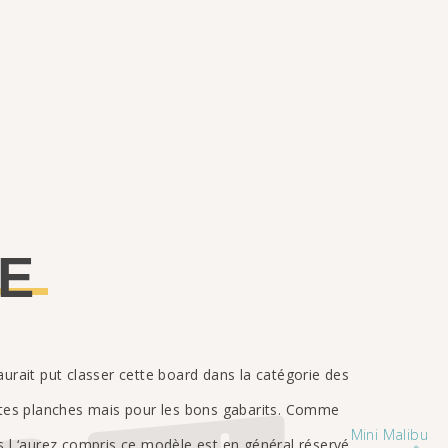
NE
urait put classer cette board dans la catégorie des
ites planches mais pour les bons gabarits. Comme
Mini Malibu
s l ‘aurez compris ce modèle est en général réservé