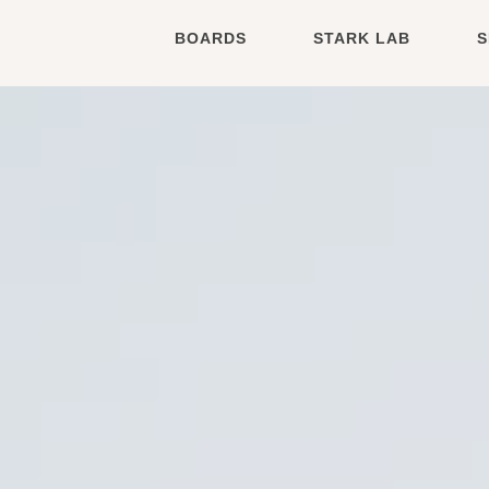
BOARDS
STARK LAB
S