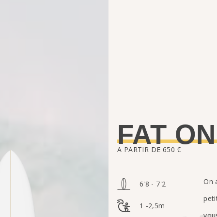
FAT O
A PARTIR DE 650 €
On a
6'8 - 7'2
pet
1 -2,5m
vou